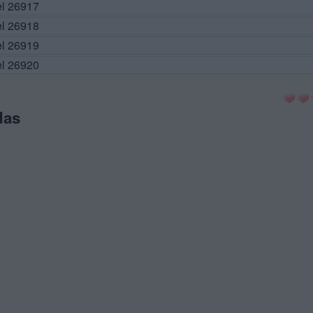
el 26917
el 26918
el 26919
el 26920
das