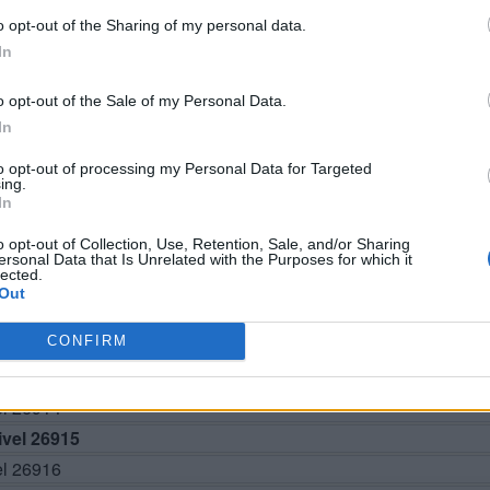
o opt-out of the Sharing of my personal data.
In
o opt-out of the Sale of my Personal Data.
In
to opt-out of processing my Personal Data for Targeted
BUSCAR MÁS RESPUESTAS
ing.
In
o opt-out of Collection, Use, Retention, Sale, and/or Sharing
ersonal Data that Is Unrelated with the Purposes for which it
lected.
el 26910
Out
el 26911
CONFIRM
el 26912
el 26913
el 26914
vel 26915
el 26916