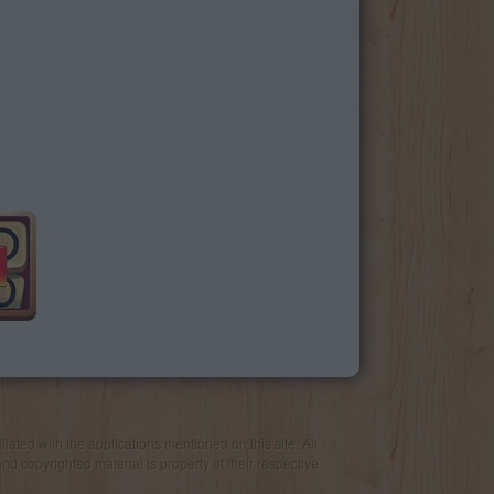
iated with the applications mentioned on this site. All
and copyrighted material is property of their respective