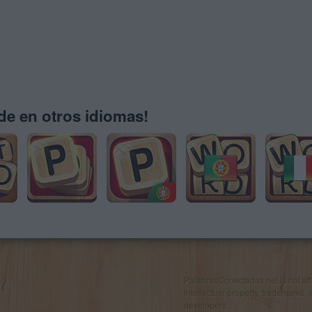
e en otros idiomas!
PalabrasConectadas.net is not affil
intellectual property, trademarks, 
developers.