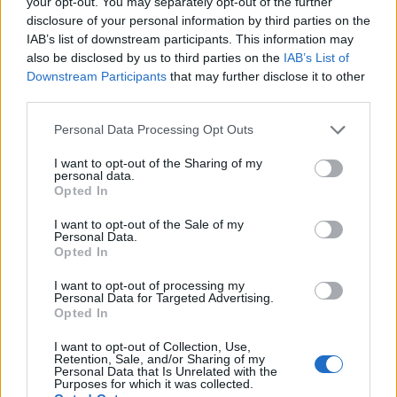
your opt-out. You may separately opt-out of the further
Palabras extra:
disclosure of your personal information by third parties on the
IAB’s list of downstream participants. This information may
U
S
A
D
also be disclosed by us to third parties on the
IAB’s List of
Downstream Participants
that may further disclose it to other
third parties.
BUSCAR MÁS
Personal Data Processing Opt Outs
RESPUESTAS
I want to opt-out of the Sharing of my
personal data.
Opted In
Por favor seleccione los niveles:
I want to opt-out of the Sale of my
Palabras Conectadas Respuesta de nivel 26320
Personal Data.
Opted In
Palabras Conectadas Respuesta de nivel 26321
Palabras Conectadas Respuesta de nivel 26322
I want to opt-out of processing my
Personal Data for Targeted Advertising.
Palabras Conectadas Respuesta de nivel 26323
Opted In
Palabras Conectadas Respuesta de nivel 26324
I want to opt-out of Collection, Use,
Palabras Conectadas Respuesta de nivel 26325
Retention, Sale, and/or Sharing of my
Personal Data that Is Unrelated with the
Palabras Conectadas Respuesta de nivel 26326
Purposes for which it was collected.