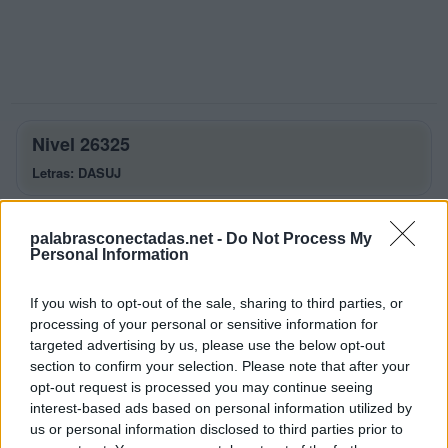
Nivel 26325
Letras: DASUJ
Palabras Conectadas Nivel 26325
palabrasconectadas.net -
Do Not Process My
respuestas
Personal Information
La respuesta a este rompecabezas es:
If you wish to opt-out of the sale, sharing to third parties, or
processing of your personal or sensitive information for
D
A
S
targeted advertising by us, please use the below opt-out
U
S
A
section to confirm your selection. Please note that after your
opt-out request is processed you may continue seeing
S
U
D
A
interest-based ads based on personal information utilized by
J
U
D
A
S
us or personal information disclosed to third parties prior to