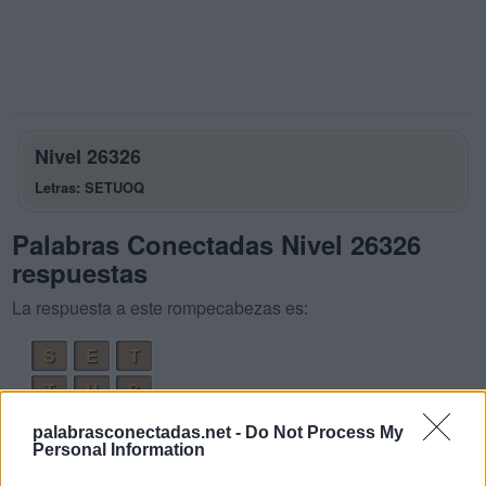
Nivel 26326
Letras: SETUOQ
Palabras Conectadas Nivel 26326
respuestas
La respuesta a este rompecabezas es:
S
E
T
T
U
S
S
E
T
O
palabrasconectadas.net -
Do Not Process My
Personal Information
T
O
S
E