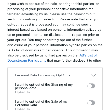
T
O
Q
U
E
If you wish to opt-out of the sale, sharing to third parties, or
processing of your personal or sensitive information for
T
O
Q
U
E
S
targeted advertising by us, please use the below opt-out
section to confirm your selection. Please note that after your
Palabras extra:
opt-out request is processed you may continue seeing
interest-based ads based on personal information utilized by
Q
U
E
us or personal information disclosed to third parties prior to
T
O
S
your opt-out. You may separately opt-out of the further
disclosure of your personal information by third parties on the
U
S
E
IAB’s list of downstream participants. This information may
E
S
O
also be disclosed by us to third parties on the
IAB’s List of
Downstream Participants
that may further disclose it to other
T
E
S
O
third parties.
E
S
T
O
Personal Data Processing Opt Outs
Q
U
E
S
O
I want to opt-out of the Sharing of my
U
S
O
personal data.
Opted In
O
S
E
I want to opt-out of the Sale of my
Personal Data.
Opted In