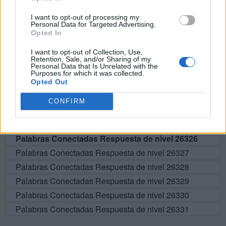
BUSCAR MÁS
I want to opt-out of processing my
RESPUESTAS
Personal Data for Targeted Advertising.
Opted In
Por favor seleccione los niveles:
I want to opt-out of Collection, Use,
Retention, Sale, and/or Sharing of my
Personal Data that Is Unrelated with the
Palabras Conectadas Respuesta de nivel 26321
Purposes for which it was collected.
Palabras Conectadas Respuesta de nivel 26322
Opted Out
Palabras Conectadas Respuesta de nivel 26323
CONFIRM
Palabras Conectadas Respuesta de nivel 26324
Palabras Conectadas Respuesta de nivel 26325
Palabras Conectadas Respuesta de nivel 26326
Palabras Conectadas Respuesta de nivel 26327
Palabras Conectadas Respuesta de nivel 26328
Palabras Conectadas Respuesta de nivel 26329
Palabras Conectadas Respuesta de nivel 26330
Palabras Conectadas Respuesta de nivel 26331