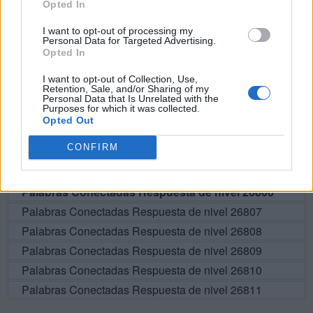
BUSCAR MÁS
Opted In
RESPUESTAS
I want to opt-out of processing my
Personal Data for Targeted Advertising.
Opted In
Por favor seleccione los niveles:
I want to opt-out of Collection, Use,
Retention, Sale, and/or Sharing of my
Palabras Conectadas Respuesta de nivel 26801
Personal Data that Is Unrelated with the
Purposes for which it was collected.
Palabras Conectadas Respuesta de nivel 26802
Opted Out
Palabras Conectadas Respuesta de nivel 26803
CONFIRM
Palabras Conectadas Respuesta de nivel 26804
Palabras Conectadas Respuesta de nivel 26805
Palabras Conectadas Respuesta de nivel 26806
Palabras Conectadas Respuesta de nivel 26807
Palabras Conectadas Respuesta de nivel 26808
Palabras Conectadas Respuesta de nivel 26809
Palabras Conectadas Respuesta de nivel 26810
Palabras Conectadas Respuesta de nivel 26811