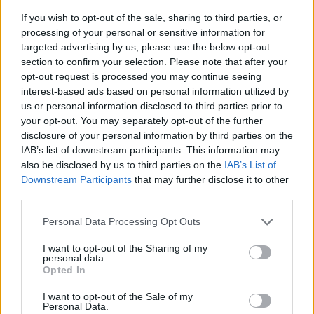
R
O
M
P
E
If you wish to opt-out of the sale, sharing to third parties, or
R
O
M
P
E
R
processing of your personal or sensitive information for
targeted advertising by us, please use the below opt-out
Palabras extra:
section to confirm your selection. Please note that after your
opt-out request is processed you may continue seeing
P
E
R
O
interest-based ads based on personal information utilized by
us or personal information disclosed to third parties prior to
P
E
O
R
your opt-out. You may separately opt-out of the further
M
E
R
O
disclosure of your personal information by third parties on the
IAB’s list of downstream participants. This information may
P
E
R
R
O
also be disclosed by us to third parties on the
IAB’s List of
E
R
R
O
Downstream Participants
that may further disclose it to other
third parties.
E
R
O
M
O
R
Personal Data Processing Opt Outs
R
O
E
I want to opt-out of the Sharing of my
personal data.
O
R
E
Opted In
I want to opt-out of the Sale of my
Personal Data.