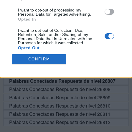
BUSCAR MÁS
I want to opt-out of processing my
RESPUESTAS
Personal Data for Targeted Advertising.
Opted In
Por favor seleccione los niveles:
I want to opt-out of Collection, Use,
Retention, Sale, and/or Sharing of my
Personal Data that Is Unrelated with the
Palabras Conectadas Respuesta de nivel 26802
Purposes for which it was collected.
Palabras Conectadas Respuesta de nivel 26803
Opted Out
Palabras Conectadas Respuesta de nivel 26804
CONFIRM
Palabras Conectadas Respuesta de nivel 26805
Palabras Conectadas Respuesta de nivel 26806
Palabras Conectadas Respuesta de nivel 26807
Palabras Conectadas Respuesta de nivel 26808
Palabras Conectadas Respuesta de nivel 26809
Palabras Conectadas Respuesta de nivel 26810
Palabras Conectadas Respuesta de nivel 26811
Palabras Conectadas Respuesta de nivel 26812