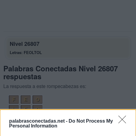
Nivel 26807
Letras: FEOLTOL
Palabras Conectadas Nivel 26807
respuestas
La respuesta a este rompecabezas es:
F
E
O
L
E
O
F
E
T
O
palabrasconectadas.net -
Do Not Process My
Personal Information
F
O
T
O