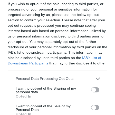
L
O
T
E
If you wish to opt-out of the sale, sharing to third parties, or
processing of your personal or sensitive information for
L
O
T
O
targeted advertising by us, please use the below opt-out
F
O
L
L
E
T
O
section to confirm your selection. Please note that after your
opt-out request is processed you may continue seeing
Palabras extra:
interest-based ads based on personal information utilized by
us or personal information disclosed to third parties prior to
E
L
L
O
your opt-out. You may separately opt-out of the further
disclosure of your personal information by third parties on the
E
L
F
O
IAB’s list of downstream participants. This information may
O
L
E
O
also be disclosed by us to third parties on the
IAB’s List of
Downstream Participants
that may further disclose it to other
O
T
E
O
third parties.
L
O
O
Personal Data Processing Opt Outs
O
L
E
I want to opt-out of the Sharing of my
O
T
O
personal data.
Opted In
L
O
E
I want to opt-out of the Sale of my
Personal Data.
Opted In