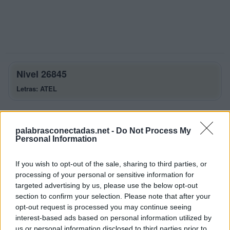
Nivel 26845
Letras: ATEL
Palabras Conectadas Nivel 26845
respuestas
palabrasconectadas.net -
Do Not Process My
Personal Information
La respuesta a este rompecabezas es:
If you wish to opt-out of the sale, sharing to third parties, or
A
T
E
processing of your personal or sensitive information for
L
E
A
targeted advertising by us, please use the below opt-out
section to confirm your selection. Please note that after your
T
A
L
opt-out request is processed you may continue seeing
L
A
T
E
interest-based ads based on personal information utilized by
us or personal information disclosed to third parties prior to