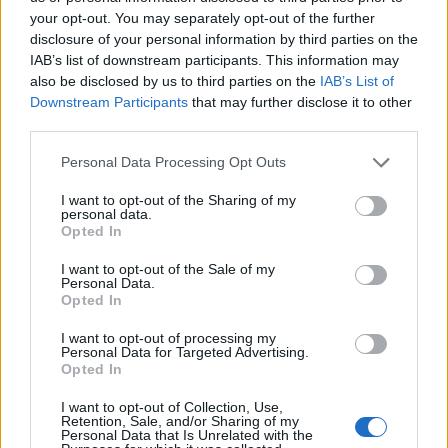
Palabras extra:
your opt-out. You may separately opt-out of the further
disclosure of your personal information by third parties on the
T
E
L
A
IAB’s list of downstream participants. This information may
also be disclosed by us to third parties on the
IAB’s List of
T
A
L
E
Downstream Participants
that may further disclose it to other
third parties.
BUSCAR MÁS
Personal Data Processing Opt Outs
RESPUESTAS
I want to opt-out of the Sharing of my
personal data.
Opted In
Por favor seleccione los niveles:
I want to opt-out of the Sale of my
Personal Data.
Palabras Conectadas Respuesta de nivel 26840
Opted In
Palabras Conectadas Respuesta de nivel 26841
I want to opt-out of processing my
Palabras Conectadas Respuesta de nivel 26842
Personal Data for Targeted Advertising.
Opted In
Palabras Conectadas Respuesta de nivel 26843
Palabras Conectadas Respuesta de nivel 26844
I want to opt-out of Collection, Use,
Retention, Sale, and/or Sharing of my
Palabras Conectadas Respuesta de nivel 26845
Personal Data that Is Unrelated with the