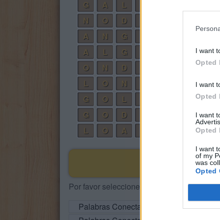
G
A
L
Ó
N
N
O
D
A
L
Persona
A
N
G
L
O
A
L
G
O
I want t
Opted 
O
N
D
A
L
O
N
G
A
I want t
Opted 
G
O
L
A
G
O
D
A
I want 
Advertis
L
O
A
D
Opted 
I want t
of my P
was col
Opted 
Por favor seleccione los niveles:
Palabras Conectadas Respuesta de niv