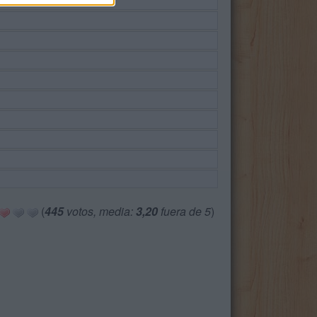
(
445
votos, media:
3,20
fuera de 5
)