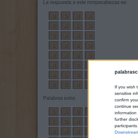
La respuesta a este rompecabezas es:
D
O
N
A
G
A
L
O
G
A
N
O
L
A
D
O
N
A
D
O
N
O
G
A
L
palabrasc
A
L
G
O
D
Ó
N
G
Ó
N
D
O
L
A
If you wish 
sensitive in
Palabras extra:
confirm you
continue se
L
A
G
O
information 
further disc
L
O
N
A
participants
A
N
D
O
Downstream 