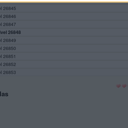
el 26844
el 26845
el 26846
el 26847
vel 26848
el 26849
el 26850
el 26851
el 26852
el 26853
das