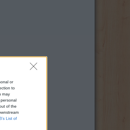
sonal or
ection to
ou may
 personal
out of the
 downstream
B’s List of