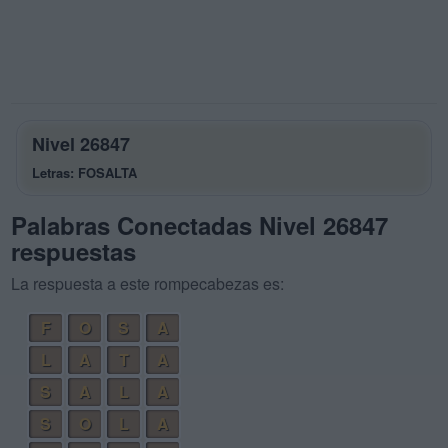
Nivel 26847
Letras: FOSALTA
Palabras Conectadas Nivel 26847
respuestas
La respuesta a este rompecabezas es:
F
O
S
A
L
A
T
A
S
A
L
A
S
O
L
A