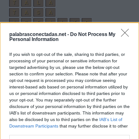
T
A
L
A
T
A
S
A
A
S
F
A
L
T
O
palabrasconectadas.net -
Do Not Process My
Palabras extra:
Personal Information
L
O
S
A
If you wish to opt-out of the sale, sharing to third parties, or
A
S
T
A
processing of your personal or sensitive information for
targeted advertising by us, please use the below opt-out
A
L
T
O
section to confirm your selection. Please note that after your
A
L
T
A
opt-out request is processed you may continue seeing
interest-based ads based on personal information utilized by
A
L
F
A
us or personal information disclosed to third parties prior to
A
T
A
S
your opt-out. You may separately opt-out of the further
disclosure of your personal information by third parties on the
S
O
T
A
IAB’s list of downstream participants. This information may
S
A
T
O
also be disclosed by us to third parties on the
IAB’s List of
Downstream Participants
that may further disclose it to other
F
A
S
O
third parties.
L
O
T
A