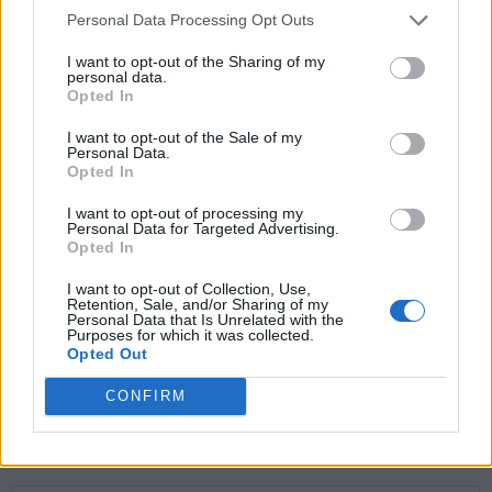
Personal Data Processing Opt Outs
T
A
L
O
I want to opt-out of the Sharing of my
L
A
S
A
personal data.
Opted In
L
A
T
O
L
A
S
O
I want to opt-out of the Sale of my
Personal Data.
T
O
L
A
Opted In
L
O
A
S
I want to opt-out of processing my
Personal Data for Targeted Advertising.
T
O
S
A
Opted In
S
A
L
O
I want to opt-out of Collection, Use,
Retention, Sale, and/or Sharing of my
Personal Data that Is Unrelated with the
Purposes for which it was collected.
BUSCAR MÁS
Opted Out
RESPUESTAS
CONFIRM
Por favor seleccione los niveles: