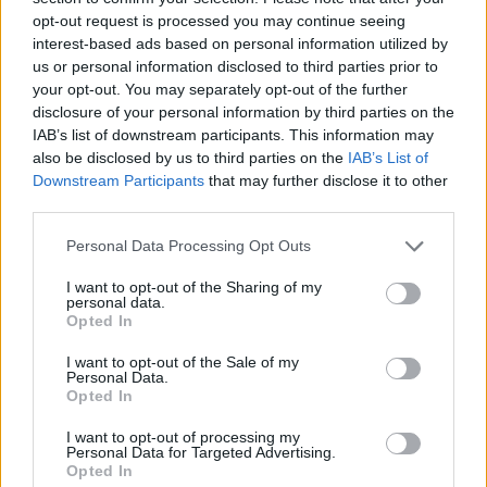
A
R
R
O
Z
opt-out request is processed you may continue seeing
interest-based ads based on personal information utilized by
Palabras extra:
us or personal information disclosed to third parties prior to
your opt-out. You may separately opt-out of the further
O
R
A
disclosure of your personal information by third parties on the
R
O
Z
A
R
IAB’s list of downstream participants. This information may
also be disclosed by us to third parties on the
IAB’s List of
R
O
Z
A
Downstream Participants
that may further disclose it to other
third parties.
A
Z
O
R
R
O
A
Personal Data Processing Opt Outs
I want to opt-out of the Sharing of my
personal data.
BUSCAR MÁS
Opted In
RESPUESTAS
I want to opt-out of the Sale of my
Personal Data.
Opted In
Por favor seleccione los niveles:
I want to opt-out of processing my
Personal Data for Targeted Advertising.
Palabras Conectadas Respuesta de nivel 26844
Opted In