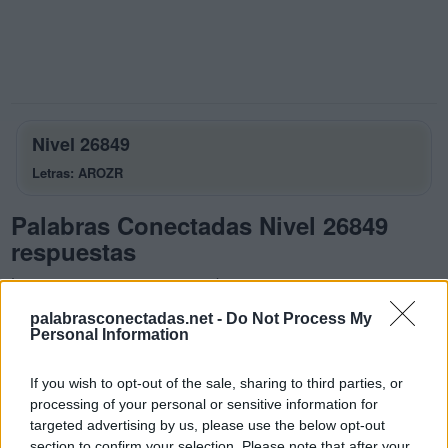
Nivel 26849
Letras: AROZR
Palabras Conectadas Nivel 26849
respuestas
La respuesta a este rompecabezas es:
palabrasconectadas.net -
Do Not Process My
A
R
O
Personal Information
Z
A
R
If you wish to opt-out of the sale, sharing to third parties, or
O
R
A
R
processing of your personal or sensitive information for
R
A
R
O
targeted advertising by us, please use the below opt-out
section to confirm your selection. Please note that after your