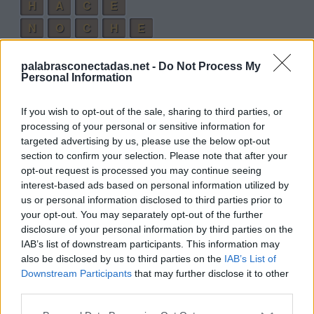
H
A
C
E
N
O
C
H
E
A
N
O
C
H
E
palabrasconectadas.net -
Do Not Process My
Personal Information
Palabras extra:
H
A
N
If you wish to opt-out of the sale, sharing to third parties, or
processing of your personal or sensitive information for
N
E
O
targeted advertising by us, please use the below opt-out
E
C
O
section to confirm your selection. Please note that after your
opt-out request is processed you may continue seeing
O
C
A
interest-based ads based on personal information utilized by
C
A
E
N
us or personal information disclosed to third parties prior to
your opt-out. You may separately opt-out of the further
N
A
C
E
disclosure of your personal information by third parties on the
H
E
N
O
IAB’s list of downstream participants. This information may
also be disclosed by us to third parties on the
IAB’s List of
C
E
N
A
Downstream Participants
that may further disclose it to other
third parties.
E
C
H
A
N
O
N
C
E