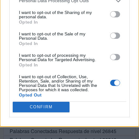
Personal Data Processing Opt Outs
A
N
C
H
O
I want to opt-out of the Sharing of my
personal data.
H
A
C
E
N
Opted In
C
E
N
O
I want to opt-out of the Sale of my
Personal Data.
C
H
A
O
Opted In
N
A
C
O
I want to opt-out of processing my
C
A
O
Personal Data for Targeted Advertising.
Opted In
N
A
O
I want to opt-out of Collection, Use,
Retention, Sale, and/or Sharing of my
Personal Data that Is Unrelated with the
BUSCAR MÁS
Purposes for which it was collected.
Opted Out
RESPUESTAS
CONFIRM
Por favor seleccione los niveles:
Palabras Conectadas Respuesta de nivel 26845