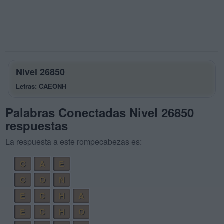
Nivel 26850
Letras: CAEONH
Palabras Conectadas Nivel 26850
respuestas
La respuesta a este rompecabezas es:
C
A
E
C
O
N
E
C
H
A
E
C
H
O