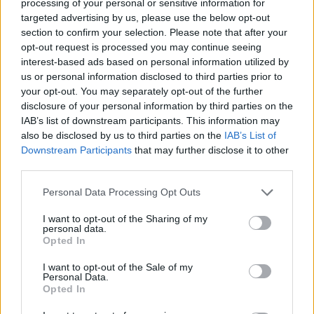
processing of your personal or sensitive information for
I
R
Í
A
targeted advertising by us, please use the below opt-out
R
A
R
A
section to confirm your selection. Please note that after your
opt-out request is processed you may continue seeing
A
R
R
I
B
A
interest-based ads based on personal information utilized by
A
B
R
I
R
Í
A
us or personal information disclosed to third parties prior to
your opt-out. You may separately opt-out of the further
Palabras extra:
disclosure of your personal information by third parties on the
IAB’s list of downstream participants. This information may
A
R
I
A
also be disclosed by us to third parties on the
IAB’s List of
Downstream Participants
that may further disclose it to other
A
B
R
A
third parties.
A
R
A
R
Personal Data Processing Opt Outs
R
A
B
Í
I want to opt-out of the Sharing of my
R
I
A
personal data.
Opted In
BUSCAR MÁS
I want to opt-out of the Sale of my
Personal Data.
Opted In
RESPUESTAS