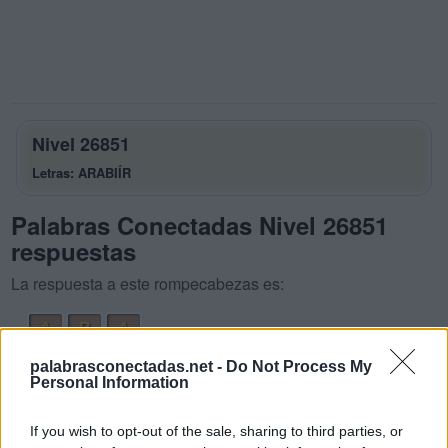
Nivel 26851
Letras: ARABIÍR
Palabras Conectadas Nivel 26851
respuestas
La respuesta a este rompecabezas es:
A
R
A
B
A
R
palabrasconectadas.net -
Do Not Process My
Personal Information
I
R
A
R
Í
A
If you wish to opt-out of the sale, sharing to third parties, or