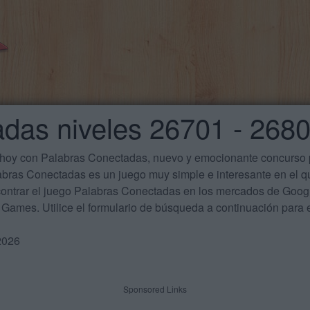
das niveles 26701 - 268
 hoy con Palabras Conectadas, nuevo y emocionante concurso p
labras Conectadas es un juego muy simple e interesante en el 
ontrar el juego Palabras Conectadas en los mercados de Google
Games. Utilice el formulario de búsqueda a continuación para e
2026
Sponsored Links