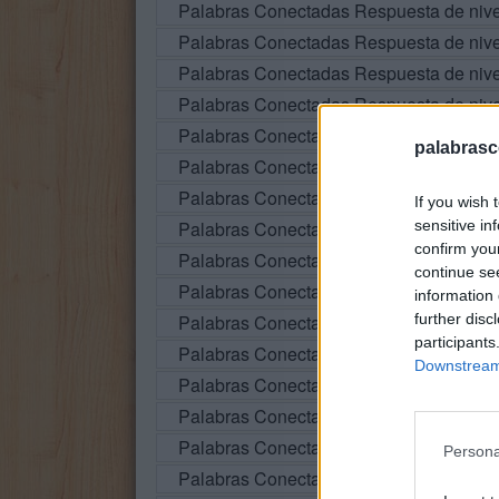
Palabras Conectadas Respuesta de niv
Palabras Conectadas Respuesta de niv
Palabras Conectadas Respuesta de niv
Palabras Conectadas Respuesta de niv
Palabras Conectadas Respuesta de niv
palabrasc
Palabras Conectadas Respuesta de niv
Palabras Conectadas Respuesta de niv
If you wish 
sensitive in
Palabras Conectadas Respuesta de niv
confirm you
Palabras Conectadas Respuesta de niv
continue se
Palabras Conectadas Respuesta de niv
information 
further disc
Palabras Conectadas Respuesta de niv
participants
Palabras Conectadas Respuesta de niv
Downstream 
Palabras Conectadas Respuesta de niv
Palabras Conectadas Respuesta de niv
Palabras Conectadas Respuesta de niv
Persona
Palabras Conectadas Respuesta de niv