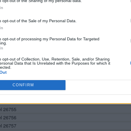
o opt-out of the Sharing of my personal data.
el 26742
In
el 26743
el 26744
o opt-out of the Sale of my Personal Data.
el 26745
In
el 26746
to opt-out of processing my Personal Data for Targeted
el 26747
ing.
In
el 26748
o opt-out of Collection, Use, Retention, Sale, and/or Sharing
el 26749
ersonal Data that Is Unrelated with the Purposes for which it
lected.
el 26750
Out
el 26751
el 26752
CONFIRM
el 26753
el 26754
el 26755
el 26756
el 26757