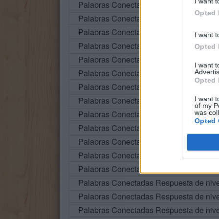
I want t
Palabras Conectadas Respuesta de niv
Opted 
Palabras Conectadas Respuesta de niv
Palabras Conectadas Respuesta de niv
I want t
Palabras Conectadas Respuesta de niv
Opted 
Palabras Conectadas Respuesta de niv
I want 
Palabras Conectadas Respuesta de niv
Advertis
Opted 
Palabras Conectadas Respuesta de niv
I want t
Palabras Conectadas Respuesta de niv
of my P
was col
Palabras Conectadas Respuesta de niv
Opted 
Palabras Conectadas Respuesta de niv
Palabras Conectadas Respuesta de niv
Palabras Conectadas Respuesta de niv
Palabras Conectadas Respuesta de niv
Palabras Conectadas Respuesta de niv
Palabras Conectadas Respuesta de niv
Palabras Conectadas Respuesta de niv