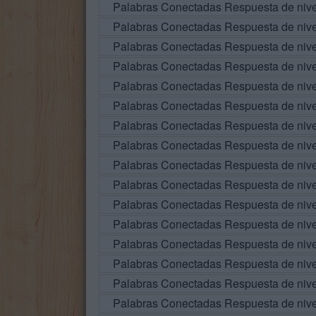
Palabras Conectadas Respuesta de niv
Palabras Conectadas Respuesta de niv
Palabras Conectadas Respuesta de niv
Palabras Conectadas Respuesta de niv
Palabras Conectadas Respuesta de niv
Palabras Conectadas Respuesta de niv
Palabras Conectadas Respuesta de niv
Palabras Conectadas Respuesta de niv
Palabras Conectadas Respuesta de niv
Palabras Conectadas Respuesta de niv
Palabras Conectadas Respuesta de niv
Palabras Conectadas Respuesta de niv
Palabras Conectadas Respuesta de niv
Palabras Conectadas Respuesta de niv
Palabras Conectadas Respuesta de niv
Palabras Conectadas Respuesta de niv