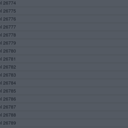
el 26774
el 26775
el 26776
el 26777
el 26778
el 26779
el 26780
el 26781
el 26782
el 26783
el 26784
el 26785
el 26786
el 26787
el 26788
el 26789