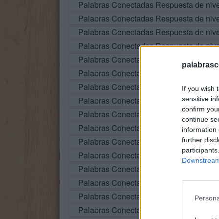
Palabras Conectadas Respuesta de niv
Palabras Conectadas Respuesta de niv
Palabras Conectadas Respuesta de niv
Palabras Conectadas Respuesta de niv
Palabras Conectadas Respuesta de niv
palabrasc
Palabras Conectadas Respuesta de niv
Palabras Conectadas Respuesta de niv
If you wish 
sensitive in
Palabras Conectadas Respuesta de niv
confirm you
Palabras Conectadas Respuesta de niv
continue se
Palabras Conectadas Respuesta de niv
information 
further disc
Palabras Conectadas Respuesta de niv
participants
Palabras Conectadas Respuesta de niv
Downstream 
Palabras Conectadas Respuesta de niv
Palabras Conectadas Respuesta de niv
Palabras Conectadas Respuesta de niv
Persona
Palabras Conectadas Respuesta de niv