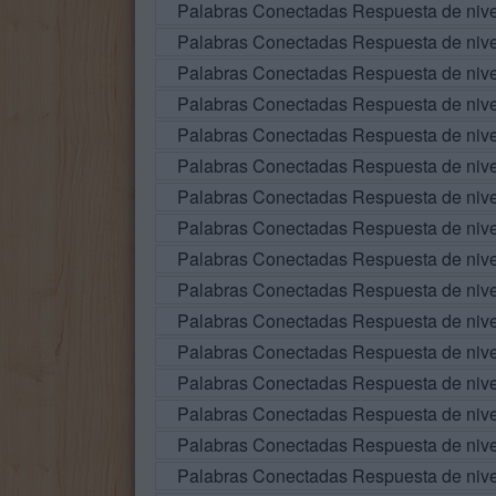
Palabras Conectadas Respuesta de niv
Palabras Conectadas Respuesta de niv
Palabras Conectadas Respuesta de niv
Palabras Conectadas Respuesta de niv
Palabras Conectadas Respuesta de niv
Palabras Conectadas Respuesta de niv
Palabras Conectadas Respuesta de niv
Palabras Conectadas Respuesta de niv
Palabras Conectadas Respuesta de niv
Palabras Conectadas Respuesta de niv
Palabras Conectadas Respuesta de niv
Palabras Conectadas Respuesta de niv
Palabras Conectadas Respuesta de niv
Palabras Conectadas Respuesta de niv
Palabras Conectadas Respuesta de niv
Palabras Conectadas Respuesta de niv