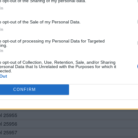
o opt-out of the Sharing of my personal data.
el 25942
In
el 25943
el 25944
o opt-out of the Sale of my Personal Data.
el 25945
In
el 25946
to opt-out of processing my Personal Data for Targeted
el 25947
ing.
In
el 25948
o opt-out of Collection, Use, Retention, Sale, and/or Sharing
el 25949
ersonal Data that Is Unrelated with the Purposes for which it
lected.
el 25950
Out
el 25951
el 25952
CONFIRM
el 25953
el 25954
el 25955
el 25956
el 25957