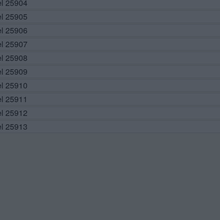
el 25904
el 25905
el 25906
el 25907
el 25908
el 25909
el 25910
el 25911
el 25912
el 25913