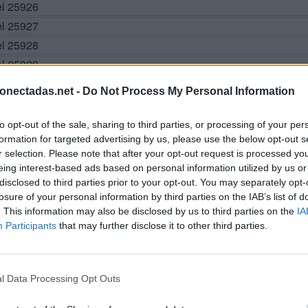
el 25926
el 25927
el 25928
el 25929
el 25930
onectadas.net -
Do Not Process My Personal Information
el 25931
el 25932
to opt-out of the sale, sharing to third parties, or processing of your per
formation for targeted advertising by us, please use the below opt-out s
el 25933
r selection. Please note that after your opt-out request is processed y
el 25934
eing interest-based ads based on personal information utilized by us or
el 25935
disclosed to third parties prior to your opt-out. You may separately opt-
losure of your personal information by third parties on the IAB’s list of
el 25936
. This information may also be disclosed by us to third parties on the
IA
el 25937
Participants
that may further disclose it to other third parties.
el 25938
el 25939
el 25940
l Data Processing Opt Outs
el 25941