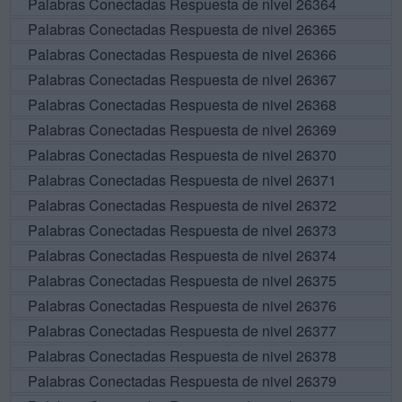
Palabras Conectadas Respuesta de nivel 26364
Palabras Conectadas Respuesta de nivel 26365
Palabras Conectadas Respuesta de nivel 26366
Palabras Conectadas Respuesta de nivel 26367
Palabras Conectadas Respuesta de nivel 26368
Palabras Conectadas Respuesta de nivel 26369
Palabras Conectadas Respuesta de nivel 26370
Palabras Conectadas Respuesta de nivel 26371
Palabras Conectadas Respuesta de nivel 26372
Palabras Conectadas Respuesta de nivel 26373
Palabras Conectadas Respuesta de nivel 26374
Palabras Conectadas Respuesta de nivel 26375
Palabras Conectadas Respuesta de nivel 26376
Palabras Conectadas Respuesta de nivel 26377
Palabras Conectadas Respuesta de nivel 26378
Palabras Conectadas Respuesta de nivel 26379