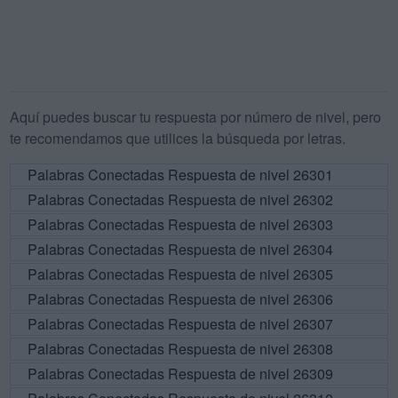
Aquí puedes buscar tu respuesta por número de nivel, pero
te recomendamos que utilices la búsqueda por letras.
Palabras Conectadas Respuesta de nivel 26301
Palabras Conectadas Respuesta de nivel 26302
Palabras Conectadas Respuesta de nivel 26303
Palabras Conectadas Respuesta de nivel 26304
Palabras Conectadas Respuesta de nivel 26305
Palabras Conectadas Respuesta de nivel 26306
Palabras Conectadas Respuesta de nivel 26307
Palabras Conectadas Respuesta de nivel 26308
Palabras Conectadas Respuesta de nivel 26309