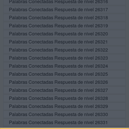
Palabras Conectadas Respuesta de nivel 26316
Palabras Conectadas Respuesta de nivel 26317
Palabras Conectadas Respuesta de nivel 26318
Palabras Conectadas Respuesta de nivel 26319
Palabras Conectadas Respuesta de nivel 26320
Palabras Conectadas Respuesta de nivel 26321
Palabras Conectadas Respuesta de nivel 26322
Palabras Conectadas Respuesta de nivel 26323
Palabras Conectadas Respuesta de nivel 26324
Palabras Conectadas Respuesta de nivel 26325
Palabras Conectadas Respuesta de nivel 26326
Palabras Conectadas Respuesta de nivel 26327
Palabras Conectadas Respuesta de nivel 26328
Palabras Conectadas Respuesta de nivel 26329
Palabras Conectadas Respuesta de nivel 26330
Palabras Conectadas Respuesta de nivel 26331